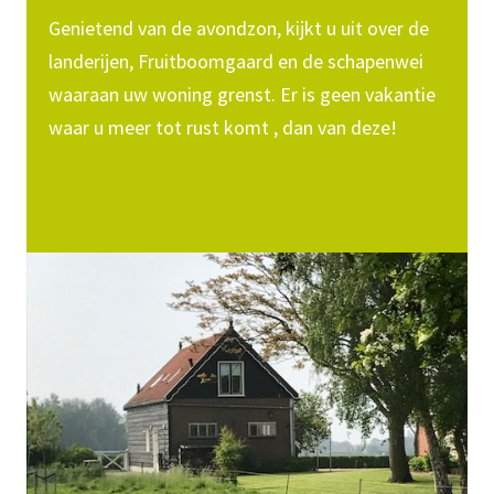
Genietend van de avondzon, kijkt u uit over de
landerijen, Fruitboomgaard en de schapenwei
waaraan uw woning grenst. Er is geen vakantie
waar u meer tot rust komt , dan van deze!